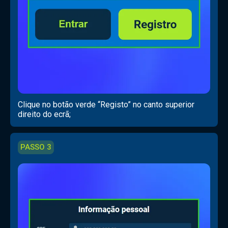
Clique no botão verde “Registo” no canto superior
direito do ecrã;
PASSO 3