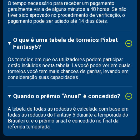
O tempo necessário para receber um pagamento
geralmente varia de alguns minutos a 48 horas. Se não
tiver sido aprovado no procedimento de verificação, o
pagamento pode ser adiado até 14 dias úteis.
O que é uma tabela de torneios Pixbet
Fantasy5?
Os torneios em que os utilizadores podem participar
estão incluídos nesta tabela. Lá você pode ver em quais
torneios você tem mais chances de ganhar, levando em
consideração suas capacidades.
Quando o prêmio “Anual” é concedido?
A tabela de todas as rodadas é calculada com base em
todas as rodadas do Fantasy 5 durante a temporada do
Brasileiro, e o prêmio anual é concedido no final da
referida temporada.