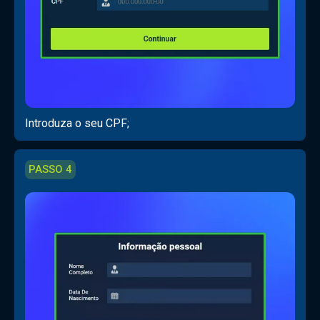
Introduza o seu CPF;
PASSO 4