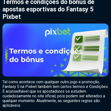
Termos e condições do bônus de
apostas esportivas do Fantasy 5
Pixbet
Tal como acontece com qualquer outro jogo e promoção,
Fantasy 5 na Pixbet também tem certos termos e Condições.
É aconselhável que os apostadores os estudem
cuidadosamente no site oficial, pois podem ser alterados a
qualquer momento. Atualmente, as seguintes regras são
aplicáveis: