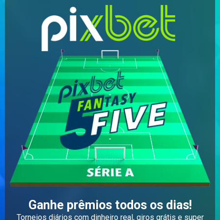
Ganhe prêmios todos os dias!
Torneios diários com dinheiro real, giros grátis e super