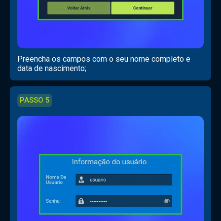
Preencha os campos com o seu nome completo e
data de nascimento;
PASSO 5