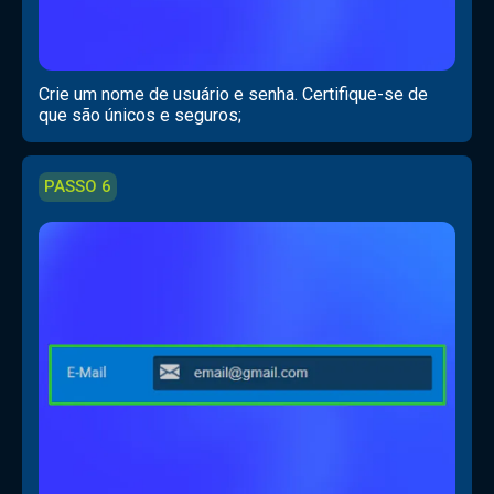
Crie um nome de usuário e senha. Certifique-se de
que são únicos e seguros;
PASSO 6