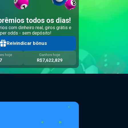
rêmios todos os dias!
rios com dinheiro real, giros grátis e
per odds - sem depósito!
Reivindicar bônus
es hoje
Ganhos hoje
7
R$7,622,829