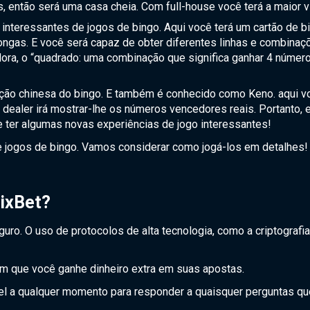
 então será uma casa cheia. Com full-house você terá a maior vi
interessantes de jogos de bingo. Aqui você terá um cartão de bi
longas. E você será capaz de obter diferentes linhas e combina
dora, o “quadrado: uma combinação que significa ganhar 4 númer
iação chinesa do bingo. E também é conhecido como Keno. aqui v
 dealer irá mostrar-lhe os números vencedores reais. Portanto,
e ter algumas novas experiências de jogo interessantes!
 jogos de bingo. Vamos considerar como jogá-los em detalhes!
PixBet?
guro. O uso de protocolos de alta tecnologia, como a criptograf
 que você ganhe dinheiro extra em suas apostas.
el a qualquer momento para responder a quaisquer perguntas que