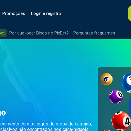
Promoções
Login e registro
bet
Por que jogar Bingo no PixBet?
Perguntas frequentes
go
enimento com os jogos de mesa de cassino,
clusivos não encontrados nos caça-níqueis