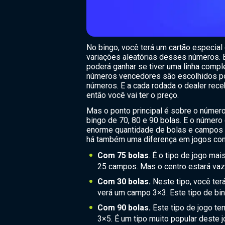
No bingo, você terá um cartão especial
variações aleatórias desses números. 
poderá ganhar se tiver uma linha compl
números vencedores são escolhidos po
números. E a cada rodada o dealer rece
então você vai ter o preço.
Mas o ponto principal é sobre o número
bingo de 70, 80 e 90 bolas. E o númer
enorme quantidade de bolas e campos 
há também uma diferença em jogos com
Com 75 bolas
. É o tipo de jogo ma
25 campos. Mas o centro estará vazi
Com 30 bolas.
Neste tipo, você ter
verá um campo 3×3. Este tipo de bin
Com 90 bolas.
Este tipo de jogo te
3×5. É um tipo muito popular deste 