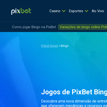
Casino
Esportes
Ao Vivo
Aviator
Futebol
Como jogar Bingo na PixBet
Variações de bingo online Pix
Spaceman
Virtuais
Mines
Pixbet Brasil
»
Bingo
Fortune Tiger
High Striker
Bingo
Roleta
Jogos de PixBet Bin
Ninja Crash
Descubra uma nova dimensão de entret
que oferecem mecânicas e recursos ex