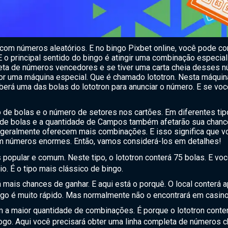
 com números aleatórios. E no bingo Pixbet online, você pode c
E o principal sentido do bingo é atingir uma combinação espec
eta de números vencedores e se tiver uma carta cheia desses nú
r uma máquina especial. Que é chamado lototron. Nesta máquina
berá uma das bolas do lototron para anunciar o número. E se vo
 de bolas e o número de setores nos cartões. Em diferentes tip
o de bolas e a quantidade de Campos também afetarão sua chan
geralmente oferecem mais combinações. E isso significa que v
 números enormes. Então, vamos considerá-los em detalhes!
is popular e comum. Neste tipo, o lototron conterá 75 bolas. E v
o. É o tipo mais clássico de bingo.
á mais chances de ganhar. E aqui está o porquê. O local conterá
go é muito rápido. Mas normalmente não o encontrará em casino
m a maior quantidade de combinações. É porque o lototron conte
jogo. Aqui você precisará obter uma linha completa de números